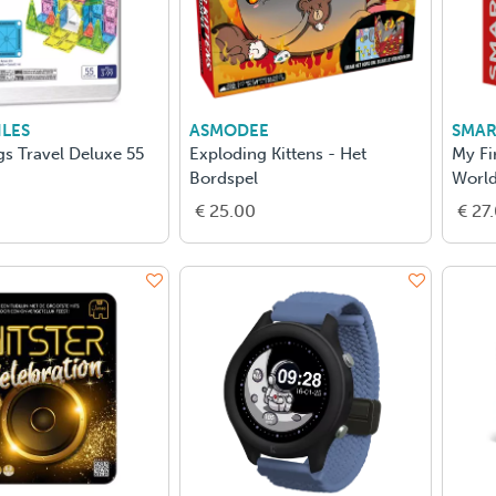
LES
ASMODEE
SMA
s Travel Deluxe 55
Exploding Kittens - Het
My Fi
Bordspel
Worl
€ 25.00
€ 27