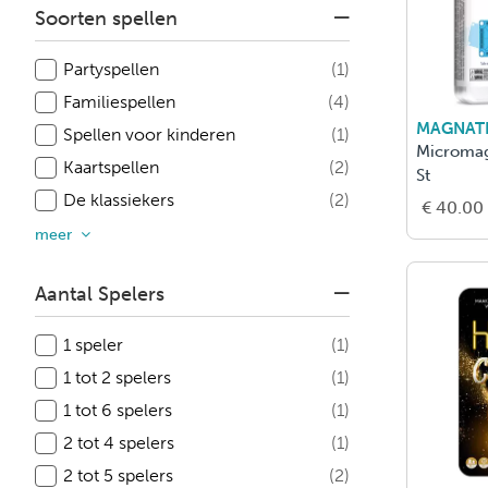
Soorten spellen
Partyspellen
(1)
Familiespellen
(4)
MAGNATI
Spellen voor kinderen
(1)
Micromag
Kaartspellen
(2)
St
De klassiekers
(2)
€ 40.00
meer
Aantal Spelers
1 speler
(1)
1 tot 2 spelers
(1)
1 tot 6 spelers
(1)
2 tot 4 spelers
(1)
2 tot 5 spelers
(2)