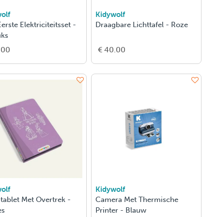
olf
Kidywolf
erste Elektriciteitsset -
Draagbare Lichttafel - Roze
uks
.00
€ 40.00
olf
Kidywolf
tablet Met Overtrek -
Camera Met Thermische
es
Printer - Blauw