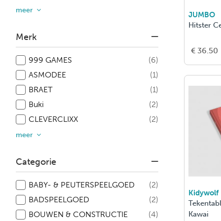
meer
JUMBO
Hitster C
Merk
€ 36.50
999 GAMES
(6)
ASMODEE
(1)
BRAET
(1)
Buki
(2)
CLEVERCLIXX
(2)
meer
Categorie
BABY- & PEUTERSPEELGOED
(2)
Kidywolf
BADSPEELGOED
(2)
Tekentabl
BOUWEN & CONSTRUCTIE
(4)
Kawai