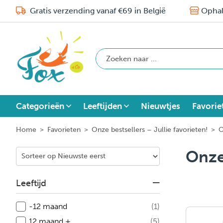
Gratis verzending vanaf €69 in België
Ophal
Categorieën
Leeftijden
Nieuwtjes
Favorie
Home
>
Favorieten
>
Onze bestsellers – Jullie favorieten!
>
O
Onze
Leeftijd
-12 maand
(1)
12 maand +
(5)