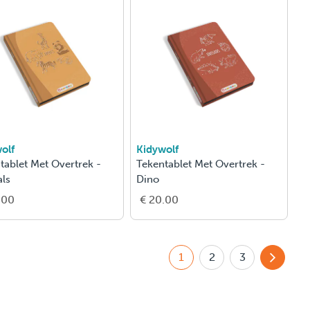
olf
Kidywolf
tablet Met Overtrek -
Tekentablet Met Overtrek -
ls
Dino
.00
€ 20.00
1
2
3