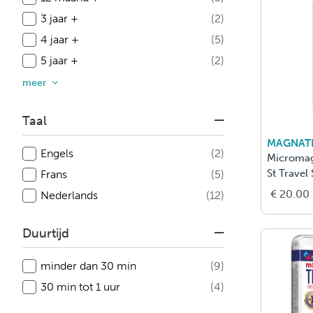
3 jaar +
(2)
4 jaar +
(5)
5 jaar +
(2)
meer
Taal
MAGNATI
Engels
(2)
Micromag
St Travel 
Frans
(5)
€ 20.00
Nederlands
(12)
Duurtijd
minder dan 30 min
(9)
30 min tot 1 uur
(4)