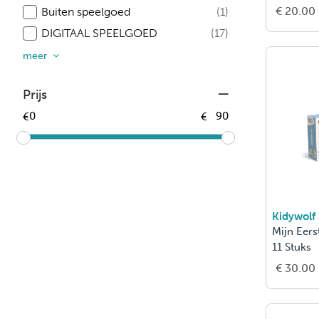
€ 20.00
Buiten speelgoed
(1)
DIGITAAL SPEELGOED
(17)
meer
Prijs
€
€
Kidywolf
Mijn Eerst
11 Stuks
€ 30.00