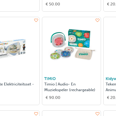
€ 50.00
€ 20
TIMIO
Kidyw
e Elektriciteitsset -
Timio | Audio- En
Teken
Muziekspeler (rechargeable)
Anima
€ 90.00
€ 20