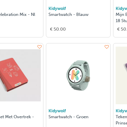
Kidywolf
Kidyw
elebration Mix - Nl
Smartwatch - Blauw
Mijn E
18 St
€ 50.00
€ 50
Kidywolf
Kidyw
et Met Overtrek -
Smartwatch - Groen
Teken
Prins