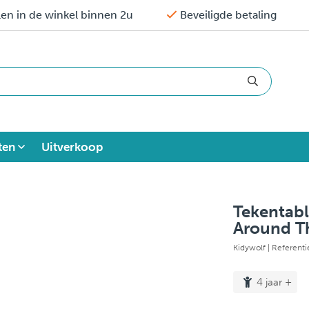
en in de winkel binnen 2u
Beveiligde betaling
ten
Uitverkoop
Tekentabl
Around T
Kidywolf
| Referent
4 jaar +