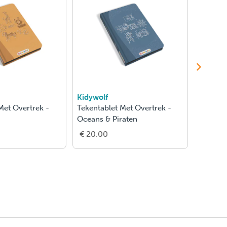
Kidywolf
Kidywol
Met Overtrek -
Tekentablet Met Overtrek -
Tekenta
Oceans & Piraten
Dino
€ 20.00
€ 20.0