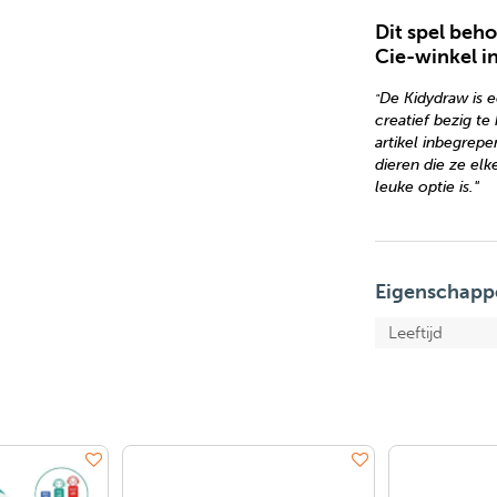
Dit spel beho
Cie-winkel i
De Kidydraw is e
"
creatief bezig t
artikel inbegrepe
dieren die ze el
leuke optie is."
Eigenschapp
Leeftijd