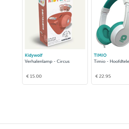
Kidywolf
TIMIO
Verhalenlamp - Circus
Timio - Hoofdtel
€ 15.00
€ 22.95