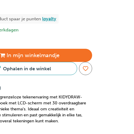
duct spaar je
punten
loyalty
erkdagen
In
mijn
winkelmandje
Ophalen in de winkel
g
n grenzeloze tekenervaring met KIDYDRAW-
boek met LCD-scherm met 30 overdraagbare
unieke thema's. Ideaal om creativiteit en
e stimuleren en past gemakkelijk in elke tas,
n overal tekeningen kunt maken.