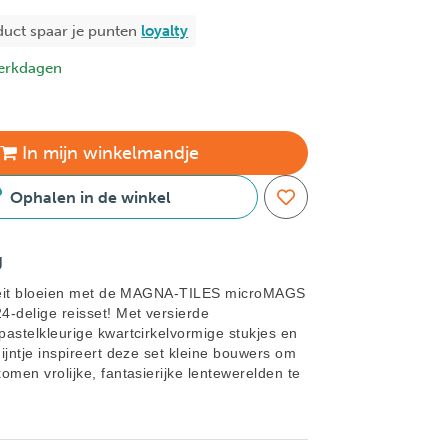
duct spaar je
punten
loyalty
erkdagen
In
mijn
winkelmandje
Ophalen in de winkel
g
iteit bloeien met de MAGNA-TILES microMAGS
4-delige reisset! Met versierde
pastelkleurige kwartcirkelvormige stukjes en
ijntje inspireert deze set kleine bouwers om
omen vrolijke, fantasierijke lentewerelden te