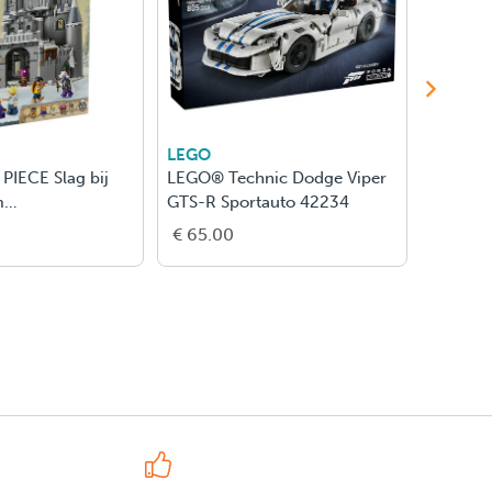
LEGO
LEGO
IECE Slag bij
LEGO® Technic Dodge Viper
LEGO® 
m
GTS-R Sportauto 42234
Tumble
elgoed 75645
€ 65.00
€ 190.