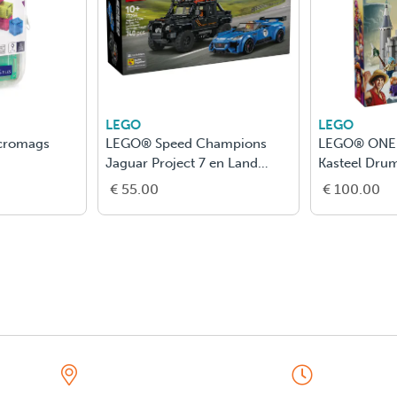
LEGO
LEGO
icromags
LEGO® Speed Champions
LEGO® ONE P
Jaguar Project 7 en Land
Kasteel Dru
Rover Defender 77264
Fantasiespe
€ 55.00
€ 100.00