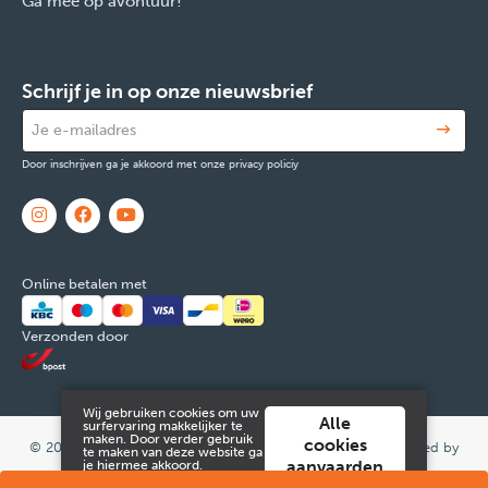
Ga mee op avontuur!
Schrijf je in op onze nieuwsbrief
Door inschrijven ga je akkoord met onze privacy policiy
Online betalen met
Verzonden door
Wij gebruiken cookies om uw
Alle
surfervaring makkelijker te
maken. Door verder gebruik
cookies
© 2026 FOX & Cie
Ondernemingsnr: 0551.965.335
Powered by
te maken van deze website ga
aanvaarden
je hiermee akkoord.
Tilroy
.