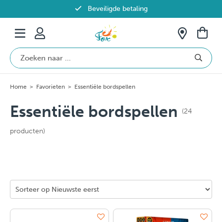
Beveiligde betaling
Gratis verzending vanaf €69 in België
Home
>
Favorieten
>
Essentiële bordspellen
Essentiële bordspellen
(24
producten)