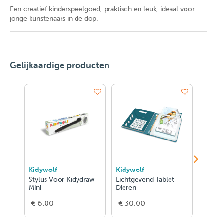
Een
creatief kinderspeelgoed
, praktisch en leuk, ideaal voor
jonge kunstenaars in de dop.
Gelijkaardige producten
Kidywolf
Kidywolf
Kid
Stylus Voor Kidydraw-
Lichtgevend Tablet -
Lich
Mini
Dieren
Eten
€ 6.00
€ 30.00
€ 3