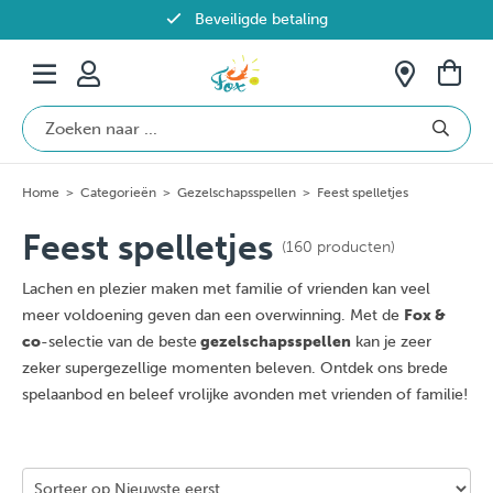
Beveiligde betaling
Gratis verzending vanaf €69 in België
Home
>
Categorieën
>
Gezelschapsspellen
>
Feest spelletjes
Feest spelletjes
(160 producten)
Lachen en plezier maken met familie of vrienden kan veel
meer voldoening geven dan een overwinning. Met de
Fox &
co
-selectie van de beste
gezelschapsspellen
kan je zeer
zeker supergezellige momenten beleven. Ontdek ons brede
spelaanbod en beleef vrolijke avonden met vrienden of familie!