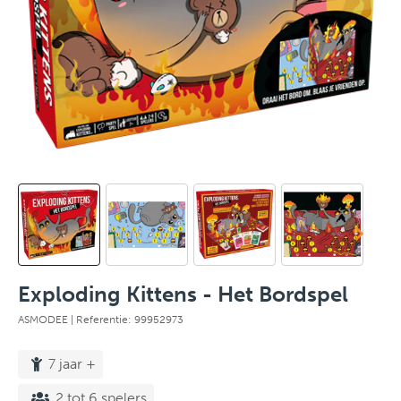
Exploding Kittens - Het Bordspel
ASMODEE
| Referentie: 99952973
7 jaar +
2 tot 6 spelers