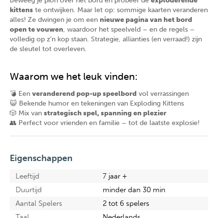
Beweeg je pion over het bord en probeer de
exploderende
kittens
te ontwijken. Maar let op: sommige kaarten veranderen
alles! Ze dwingen je om een
nieuwe pagina van het bord
open te vouwen
, waardoor het speelveld – en de regels –
volledig op z’n kop staan. Strategie, allianties (en verraad!) zijn
de sleutel tot overleven.
Waarom we het leuk vinden:
💣 Een
veranderend pop-up speelbord
vol verrassingen
😺 Bekende humor en tekeningen van Exploding Kittens
🎲 Mix van
strategisch spel, spanning en plezier
👥 Perfect voor vrienden en familie – tot de laatste explosie!
Eigenschappen
Leeftijd
7 jaar +
Duurtijd
minder dan 30 min
Aantal Spelers
2 tot 6 spelers
Taal
Nederlands