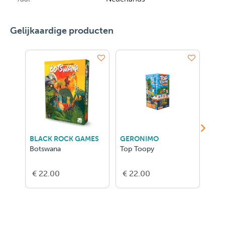
Gelijkaardige producten
BLACK ROCK GAMES
GERONIMO
GIG
Botswana
Top Toopy
Ipso
€ 22.00
€ 22.00
€ 1