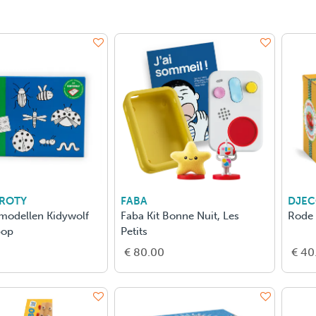
 ROTY
FABA
DJE
modellen Kidywolf
Faba Kit Bonne Nuit, Les
Rode 
pop
Petits
€ 80.00
€ 40