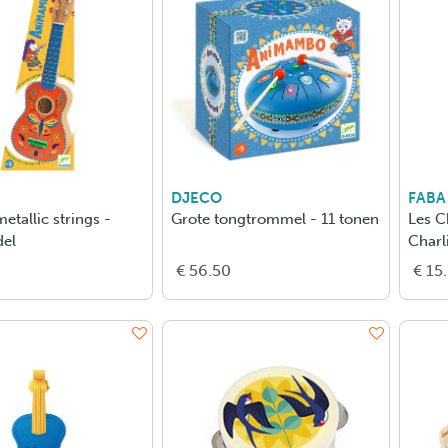
DJECO
FABA
etallic strings -
Grote tongtrommel - 11 tonen
Les C
del
Charl
€ 56.50
€ 15