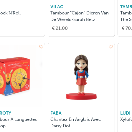
VILAC
TAM
ock'N'Roll
Tambour "Cajon" Dieren Van
Tambú
De Wereld-Sarah Betz
The S
€ 21.00
€ 70
 ROTY
FABA
LUDI
mbour À Languettes
Chantez En Anglais Avec
Xylof
pop
Daisy Dot