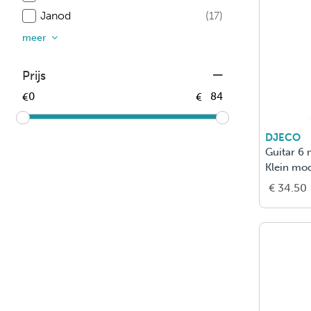
Janod
(17)
meer
Prijs
€
€
DJECO
Guitar 6 m
Klein mo
€ 34.50