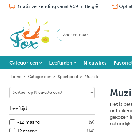
Gratis verzending vanaf €69 in België
Ophal
Categorieën
Leeftijden
Nieuwtjes
Favorie
Home
>
Categorieën
>
Speelgoed
>
Muziek
Muz
Het is bel
Leeftijd
ontluiken
gekozen i
-12 maand
(9)
natuurlijk
12 maand +
(14)