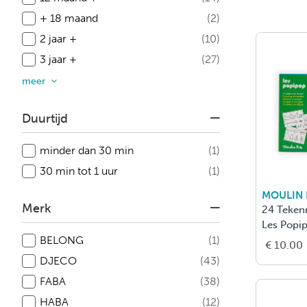
+ 18 maand
(2)
2 jaar +
(10)
3 jaar +
(27)
meer
Duurtijd
minder dan 30 min
(1)
30 min tot 1 uur
(1)
MOULIN
Merk
24 Teken
Les Popi
BELONG
(1)
€ 10.00
DJECO
(43)
FABA
(38)
HABA
(12)