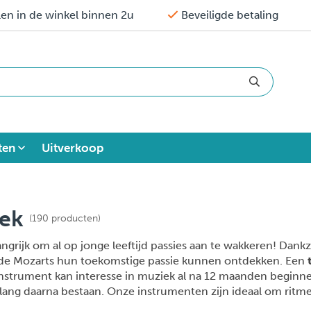
en in de winkel binnen 2u
Beveiligde betaling
ten
Uitverkoop
iek
(190 producten)
angrijk om al op jonge leeftijd passies aan te wakkeren! Dank
de Mozarts hun toekomstige passie kunnen ontdekken. Een
nstrument kan interesse in muziek al na 12 maanden beginnen
 lang daarna bestaan. Onze instrumenten zijn ideaal om ritme 