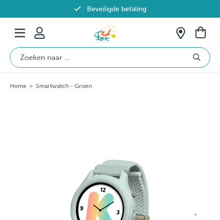
Beveiligde betaling
Gratis verzending vanaf €69 in België
Home
>
Smartwatch - Groen