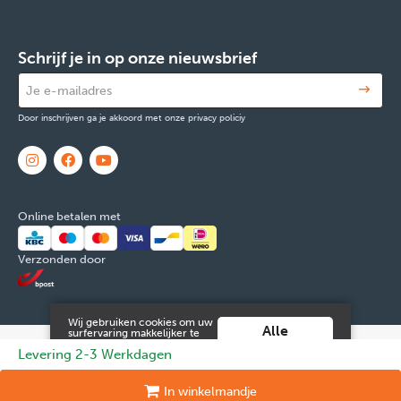
Schrijf je in op onze nieuwsbrief
Door inschrijven ga je akkoord met onze privacy policiy
Online betalen met
Verzonden door
Wij gebruiken cookies om uw
Alle
surfervaring makkelijker te
maken. Door verder gebruik
cookies
© 2026 FOX & Cie
Ondernemingsnr: 0551.965.335
Powered by
Levering 2-3 Werkdagen
te maken van deze website ga
aanvaarden
je hiermee akkoord.
Tilroy
.
Meer info vind je in onze
Juridische informatie en contact
Cookies
Persoonsgegevens
In
winkelmandje
algemene voorwaarden
.