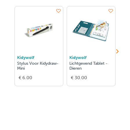
Kidywolf
Kidywolf
Kid
Stylus Voor Kidydraw-
Lichtgevend Tablet -
Lich
Mini
Dieren
Eten
€ 6.00
€ 30.00
€ 3