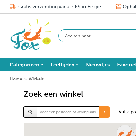
Gratis verzending vanaf €69 in België
Ophal
Categorieën
Leeftijden
Nieuwtjes
Favorie
Home
>
Winkels
Zoek een winkel
Vul je p