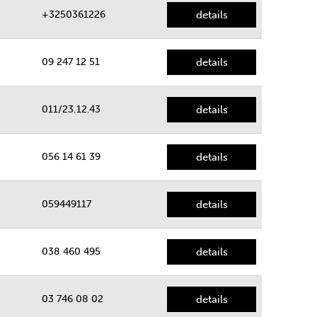
+3250361226
details
09 247 12 51
details
011/23.12.43
details
056 14 61 39
details
059449117
details
038 460 495
details
03 746 08 02
details