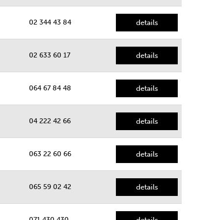
02 344 43 84
details
02 633 60 17
details
064 67 84 48
details
04 222 42 66
details
063 22 60 66
details
065 59 02 42
details
071 430 430
details