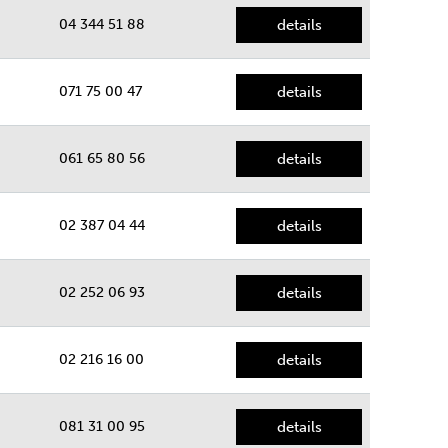
04 344 51 88
details
071 75 00 47
details
061 65 80 56
details
02 387 04 44
details
02 252 06 93
details
02 216 16 00
details
081 31 00 95
details