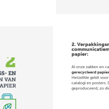
2. Verpakkingsm
communicatiemi
papier:
Al onze zakken en c
gerecycleerd papie
Hetzelfde geldt voo
catalogi en posters. 
geproduceerd, zo dic