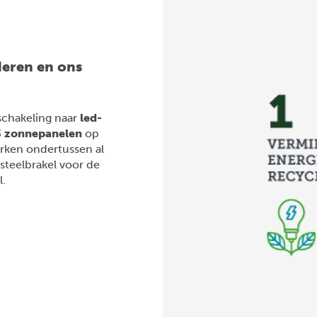
deren en ons
schakeling naar
led-
3
zonnepanelen
op
rken ondertussen al
steelbrakel voor de
l.