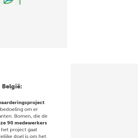
België:
aarderingsproject
 bedoeling om er
anten. Bomen, die de
nze 90 medewerkers
 het project gaat
elijke doel is om het