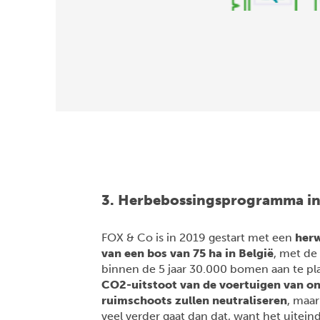
3. Herbebossingsprogramma in 
FOX & Co is in 2019 gestart met een
herw
van een ​​bos van 75 ha in België
, met de
binnen de 5 jaar 30.000 bomen aan te pl
CO2-uitstoot van de voertuigen van o
ruimschoots zullen neutraliseren
, m
aar
veel verder gaat dan dat, want het uiteind