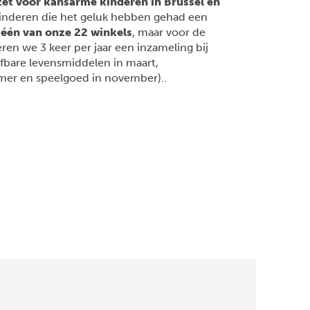
nzet voor kansarme kinderen in Brussel en
el kinderen die het geluk hebben gehad een
t één van onze 22 winkels
, maar voor de
ren we 3 keer per jaar een inzameling bij
fbare levensmiddelen in maart,
omer en speelgoed in november).
.