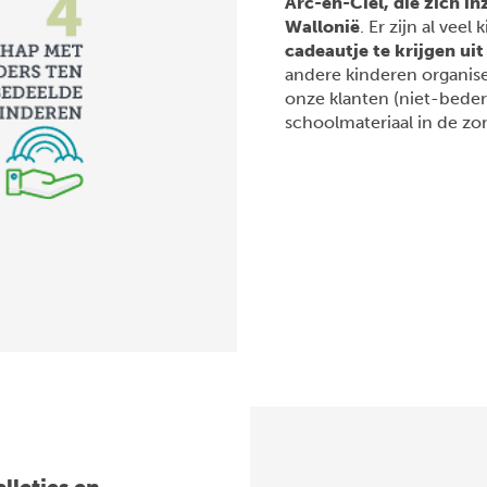
Arc-en-Ciel, die zich i
Wallonië
. Er zijn al ve
cadeautje te krijgen ui
andere kinderen organise
onze klanten (niet-beder
schoolmateriaal in de z
lletjes en