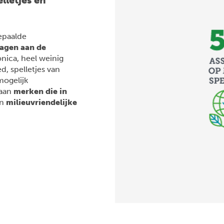
epaalde
ragen aan de
onica, heel weinig
d, spelletjes van
mogelijk
 aan
merken die in
en
milieuvriendelijke