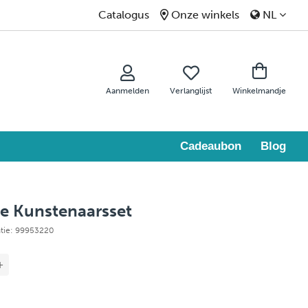
Catalogus
Onze winkels
NL
Aanmelden
Verlanglijst
Winkelmandje
Cadeaubon
Blog
te Kunstenaarsset
ntie: 99953220
+