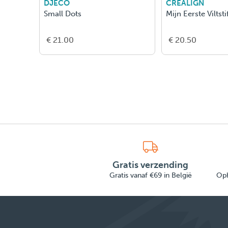
DJECO
CREALIGN
DEN
Small Dots
Mijn Eerste Viltst
€ 21.00
€ 20.50
Gratis verzending
Gratis vanaf €69 in België
Oph