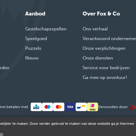
Aanbod
Over Fox & Co
Gezelschapsspellen
Ons verhaal
Speelgoed
Verantwoord onderneme
Puzzels
Onze verplichtingen
Nieuw
Onze diensten
rden
Service voor bedrijven
Ga mee op avontuur!
ine betalen met
Verzonden door
elijker te maken. Door verder gebruik te maken van deze website ga je hiermee
© 2026 FOX & Cie
Ondernemingsnr: 0551.965.335
Powered by
Tilroy
.
Juridische informatie en contact
Cookies
Persoonsgegevens
en
.