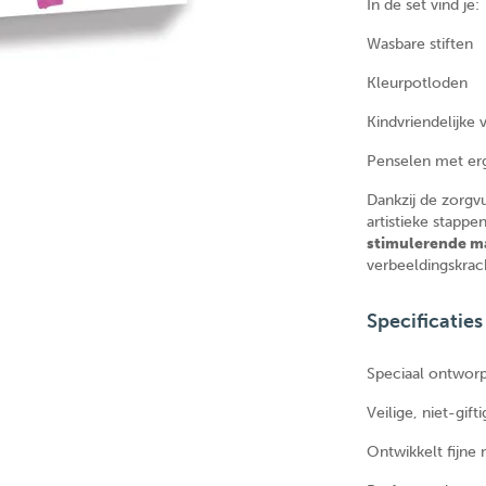
In de set vind je:
Wasbare stiften
Kleurpotloden
Kindvriendelijke 
Penselen met er
Dankzij de zorgv
artistieke stapp
stimulerende m
verbeeldingskrach
Specificaties
Speciaal ontwor
Veilige, niet-gift
Ontwikkelt fijne 