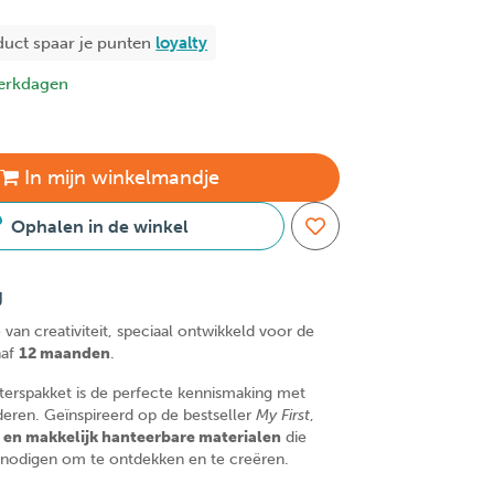
duct spaar je
punten
loyalty
erkdagen
In
mijn
winkelmandje
Ophalen in de winkel
g
van creativiteit, speciaal ontwikkeld voor de
naf
12 maanden
.
rterspakket is de perfecte kennismaking met
deren. Geïnspireerd op de bestseller
My First
,
e en makkelijk hanteerbare materialen
die
itnodigen om te ontdekken en te creëren.