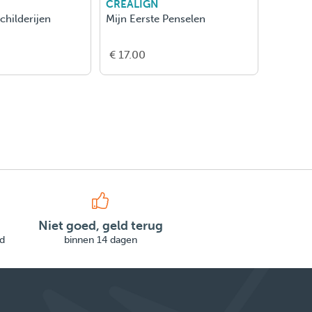
CREALIGN
CREAL
childerijen
Mijn Eerste Penselen
Mijn Ee
€ 17.00
€ 15.5
Niet goed, geld terug
d
binnen 14 dagen