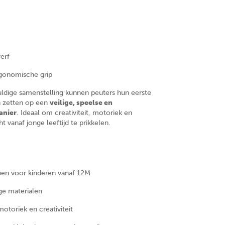
verf
gonomische grip
uldige samenstelling kunnen peuters hun eerste
en zetten op een
veilige, speelse en
anier
. Ideaal om creativiteit, motoriek en
t vanaf jonge leeftijd te prikkelen.
pen voor kinderen vanaf 12M
ige materialen
motoriek en creativiteit