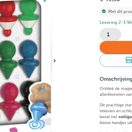
Met dit pro
Levering 2-3 W
Omschrijvin
Ontdek de magie 
allerkleinsten va
Dit prachtige sta
tekenen en schil
bevat het
veilig
kleine handjes u