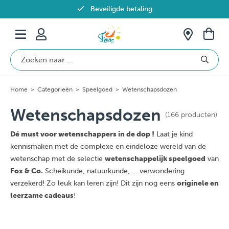
Beveiligde betaling
Gratis verzending vanaf €69 in België
Home
>
Categorieën
>
Speelgoed
>
Wetenschapsdozen
Wetenschapsdozen
(166 producten)
Dé must voor wetenschappers in de dop !
Laat je kind
kennismaken met de complexe en eindeloze wereld van de
wetenschap met de selectie
wetenschappelijk speelgoed
van
Fox & Co.
Scheikunde, natuurkunde, … verwondering
verzekerd! Zo leuk kan leren zijn! Dit zijn nog eens
originele en
leerzame cadeaus
!