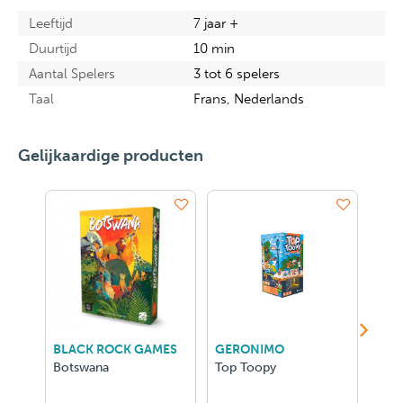
Leeftijd
7 jaar +
Duurtijd
10 min
Aantal Spelers
3 tot 6 spelers
Taal
Frans, Nederlands
Gelijkaardige producten
BLACK ROCK GAMES
GERONIMO
GIG
Botswana
Top Toopy
Ipso