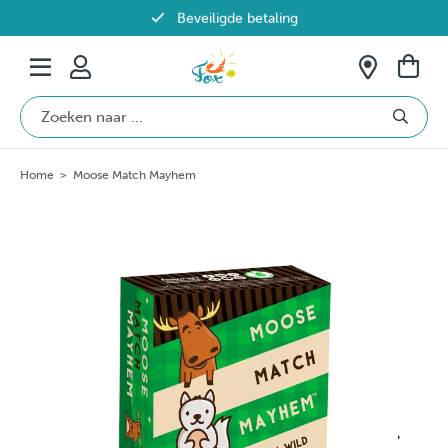
Beveiligde betaling
Gratis verzending vanaf €69 in België
Home
>
Moose Match Mayhem