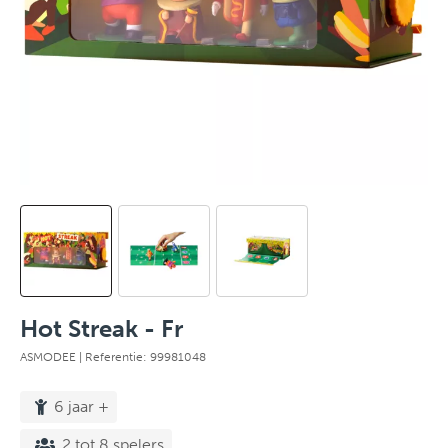
Hot Streak - Fr
ASMODEE
| Referentie: 99981048
6 jaar +
2 tot 8 spelers