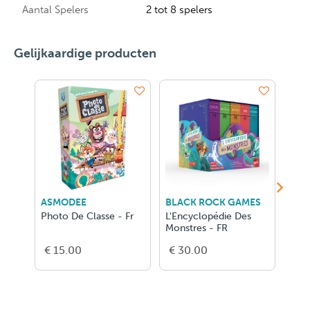
Aantal Spelers
2 tot 8 spelers
Gelijkaardige producten
ASMODEE
BLACK ROCK GAMES
RAV
Photo De Classe - Fr
L'Encyclopédie Des
Disn
Monstres - FR
€ 15.00
€ 30.00
€ 3