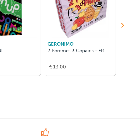
GERONIMO
BLACK
NL
2 Pommes 3 Copains - FR
Le Petit
Fois ...
€ 13.00
€ 27.0