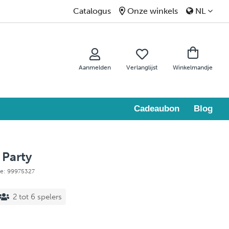
Catalogus
Onze winkels
NL
Aanmelden
Verlanglijst
Winkelmandje
Cadeaubon
Blog
 Party
tie: 99975327
2 tot 6 spelers