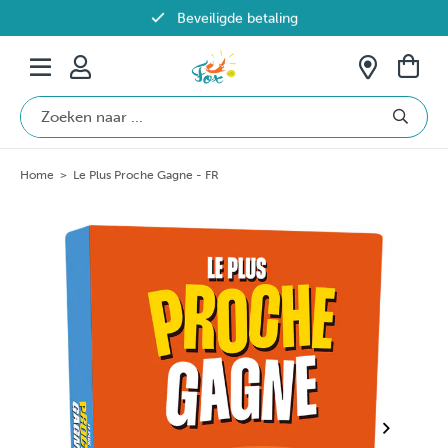
Beveiligde betaling
Gratis verzending vanaf €69 in België
Home
>
Le Plus Proche Gagne - FR