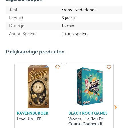
Taal
Frans, Nederlands
Leeftijd
8 jaar +
Duurtijd
15 min
Aantal Spelers
2 tot 5 spelers
Gelijkaardige producten
RAVENSBURGER
BLACK ROCK GAMES
BLA
Level Up - FR
Vroom - Le Jeu De
L'Er
Course Coopératif