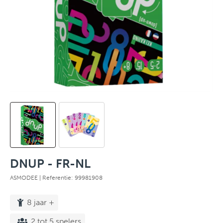
DNUP - FR-NL
ASMODEE
| Referentie: 99981908
8 jaar +
2 tot 5 spelers