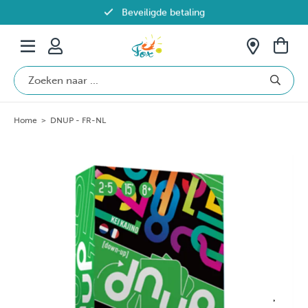
Beveiligde betaling
Gratis verzending vanaf €69 in België
Home
>
DNUP - FR-NL