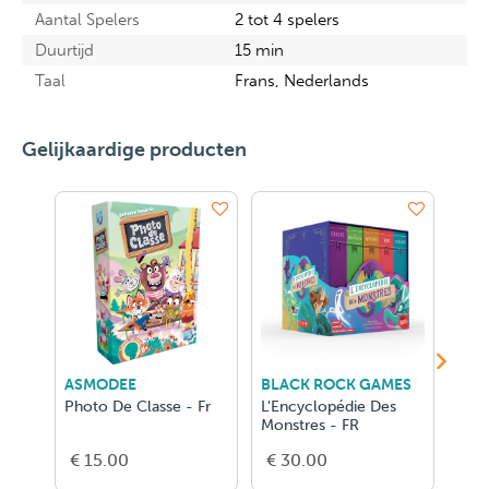
Aantal Spelers
2 tot 4 spelers
Duurtijd
15 min
Taal
Frans, Nederlands
Gelijkaardige producten
ASMODEE
BLACK ROCK GAMES
RAV
Photo De Classe - Fr
L'Encyclopédie Des
Disn
Monstres - FR
€ 15.00
€ 30.00
€ 3