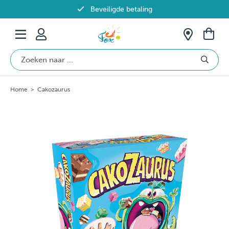
Beveiligde betaling
Gratis verzending vanaf €69 in België
Home
>
Cakozaurus