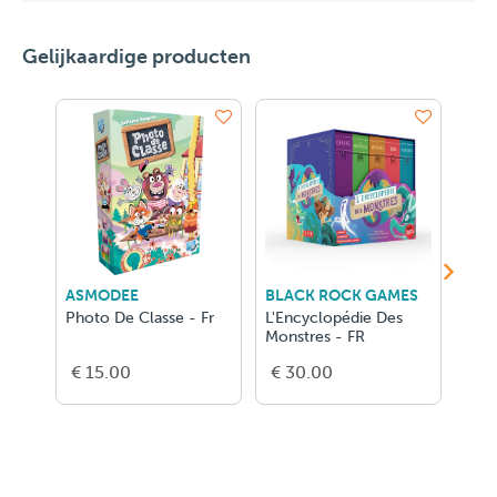
Gelijkaardige producten
ASMODEE
BLACK ROCK GAMES
RAV
Photo De Classe - Fr
L'Encyclopédie Des
Disn
Monstres - FR
€ 15.00
€ 30.00
€ 3