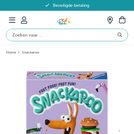
Beveiligde betaling
Gratis verzending vanaf €69 in België
Home
>
Snackaroo