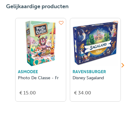
Gelijkaardige producten
ASMODEE
RAVENSBURGER
ASM
Photo De Classe - Fr
Disney Sagaland
Hot 
€ 15.00
€ 34.00
€ 5