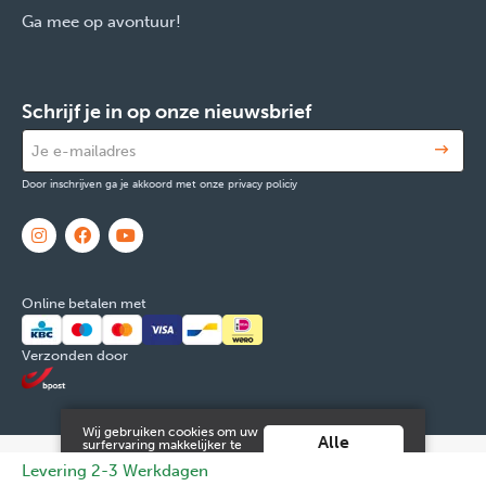
Ga mee op avontuur!
Schrijf je in op onze nieuwsbrief
Door inschrijven ga je akkoord met onze privacy policiy
Online betalen met
Verzonden door
Wij gebruiken cookies om uw
Alle
surfervaring makkelijker te
maken. Door verder gebruik
cookies
© 2026 FOX & Cie
Ondernemingsnr: 0551.965.335
Powered by
Levering 2-3 Werkdagen
te maken van deze website ga
aanvaarden
je hiermee akkoord.
Tilroy
.