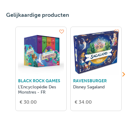
Gelijkaardige producten
BLACK ROCK GAMES
RAVENSBURGER
ASM
L'Encyclopédie Des
Disney Sagaland
Hot 
Monstres - FR
€ 30.00
€ 34.00
€ 5