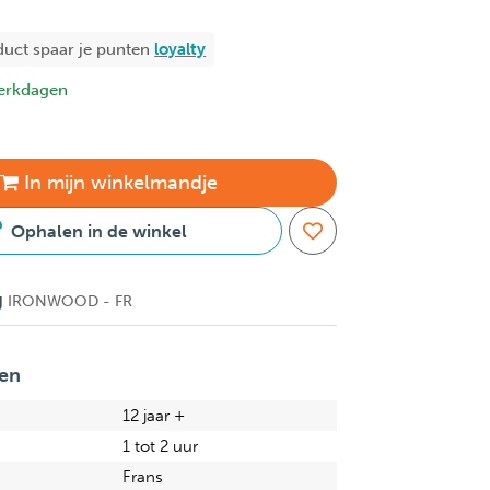
duct spaar je
punten
loyalty
erkdagen
In
mijn
winkelmandje
Ophalen in de winkel
g
IRONWOOD - FR
en
12 jaar +
1 tot 2 uur
Frans