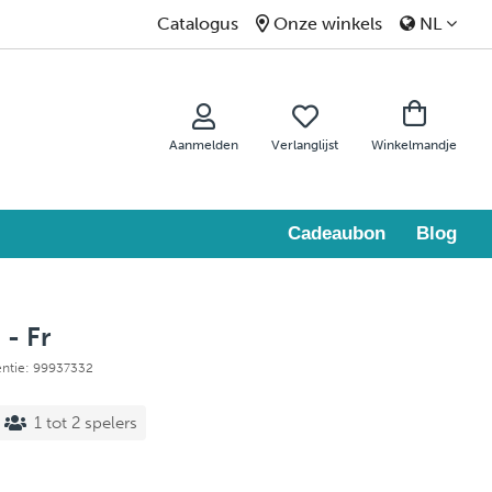
Catalogus
Onze winkels
NL
Aanmelden
Verlanglijst
Winkelmandje
Cadeaubon
Blog
- Fr
entie: 99937332
1 tot 2 spelers