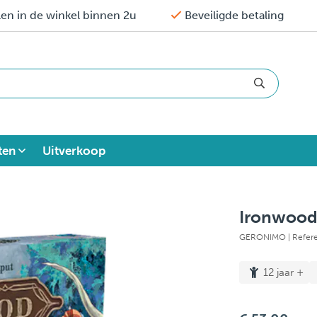
en in de winkel binnen 2u
Beveiligde betaling
ten
Uitverkoop
Ironwood 
GERONIMO
| Refer
12 jaar +