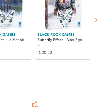
K GAMES
BLACK ROCK GAMES
GERON
ect - Le Manoir
Butterfly Effect - Alter Ego -
Momo -
- Fr
Fr
€ 20.50
€ 16.0