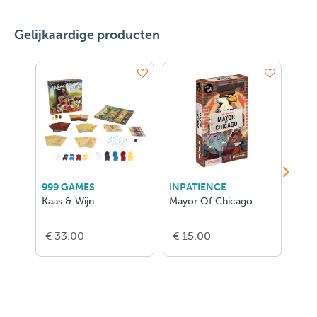
Gelijkaardige producten
999 GAMES
INPATIENCE
ASM
Kaas & Wijn
Mayor Of Chicago
D&D
Bord
- FR
€ 33.00
€ 15.00
€ 5