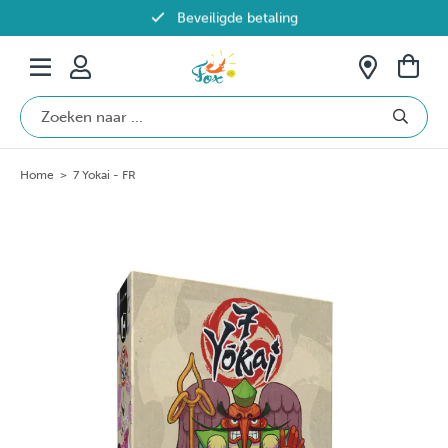
Beveiligde betaling
Gratis verzending vanaf €69 in België
Home
>
7 Yokai - FR