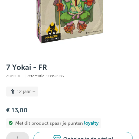
7 Yokai - FR
ASMODEE
| Referentie: 99952985
12 jaar +
€ 13,00
Met dit product spaar je
punten
loyalty
Ophalen in de winkel