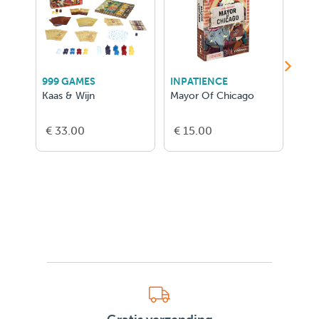
999 GAMES
INPATIENCE
ASM
Kaas & Wijn
Mayor Of Chicago
D&D
Bord
- FR
€ 33.00
€ 15.00
€ 5