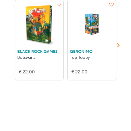
BLACK ROCK GAMES
GERONIMO
GIG
Botswana
Top Toopy
Ipso
€ 22.00
€ 22.00
€ 1