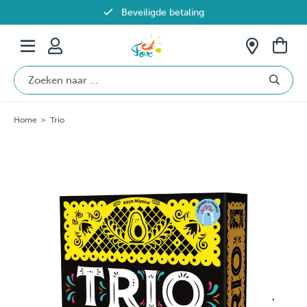
Beveiligde betaling
Gratis verzending vanaf €69 in België
Home
>
Trio