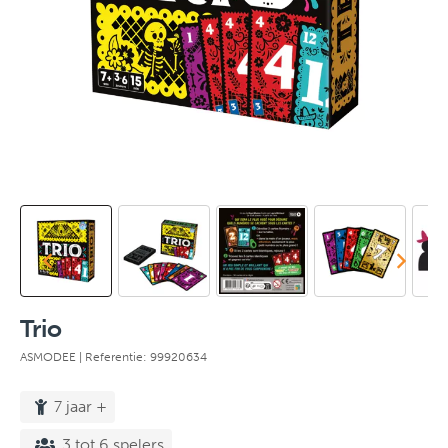
Trio
ASMODEE
| Referentie: 99920634
7 jaar +
3 tot 6 spelers