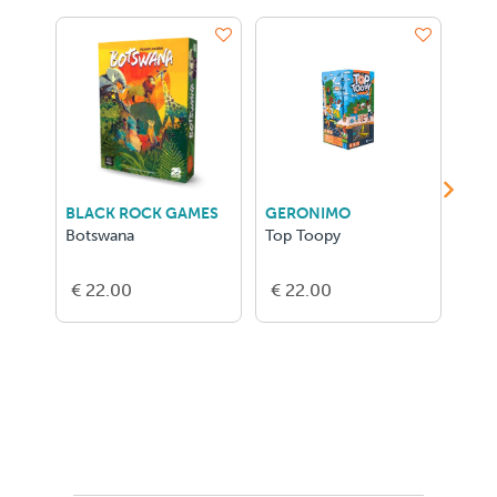
BLACK ROCK GAMES
GERONIMO
GIG
Botswana
Top Toopy
Ipso
€ 22.00
€ 22.00
€ 1