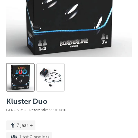
Kluster Duo
GERONIMO
| Referentie: 99919010
7 jaar +
1 tot 2 spelers