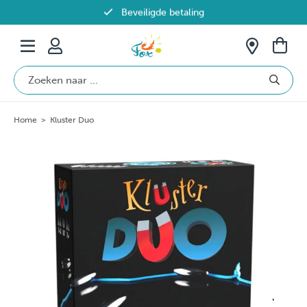
Beveiligde betaling
Gratis verzending vanaf €69 in België
Home
>
Kluster Duo