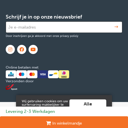
Schrijf je in op onze nieuwsbrief
Door inschrijven ga je akkoord met onze privacy policiy
Online betalen met
Verzonden door
Wij gebruiken cookies om uw
Alle
surfervaring makkelijker te
maken. Door verder gebruik
cookies
© 2026 FOX & Cie
Ondernemingsnr: 0551.965.335
Powered by
Levering 2-3 Werkdagen
te maken van deze website ga
aanvaarden
je hiermee akkoord.
Tilroy
.
Meer info vind je in onze
Juridische informatie en contact
Cookies
Persoonsgegevens
In
winkelmandje
algemene voorwaarden
.