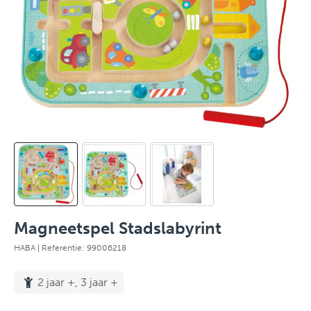
Magneetspel Stadslabyrint
HABA
| Referentie: 99006218
2 jaar +, 3 jaar +