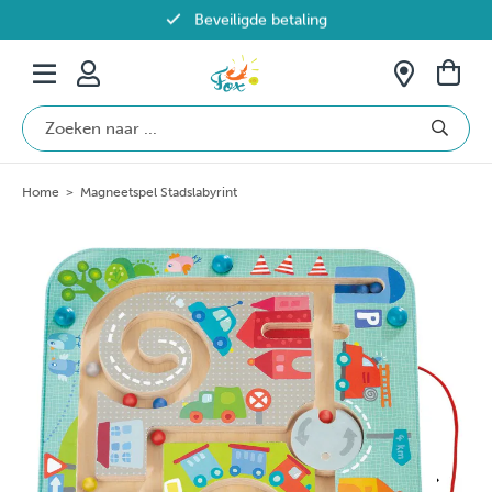
Beveiligde betaling
Gratis verzending vanaf €69 in België
Home
>
Magneetspel Stadslabyrint