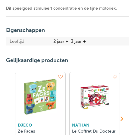
Dit speelgoed stimuleert concentratie en de fijne motoriek.
Eigenschappen
Leeftijd
2 jaar +, 3 jaar +
Gelijkaardige producten
DJECO
NATHAN
Jan
Ze Faces
Le Coffret Du Docteur
MAG