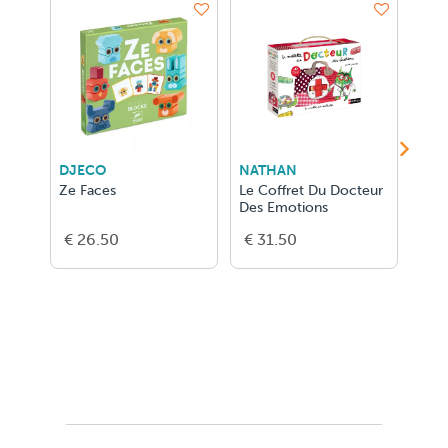
DJECO
NATHAN
Jan
Ze Faces
Le Coffret Du Docteur
MAG
Des Emotions
DRA
€ 26.50
€ 31.50
€ 2