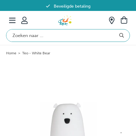
Beveiligde betaling
Gratis verzending vanaf €69 in België
Home
>
Teo - White Bear