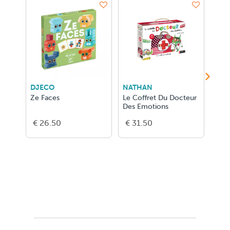
DJECO
NATHAN
Jan
Ze Faces
Le Coffret Du Docteur
MAG
Des Emotions
DRA
€ 26.50
€ 31.50
€ 2