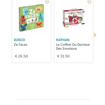
DJECO
NATHAN
Jan
Ze Faces
Le Coffret Du Docteur
MAG
Des Emotions
DRA
€ 26.50
€ 31.50
€ 2