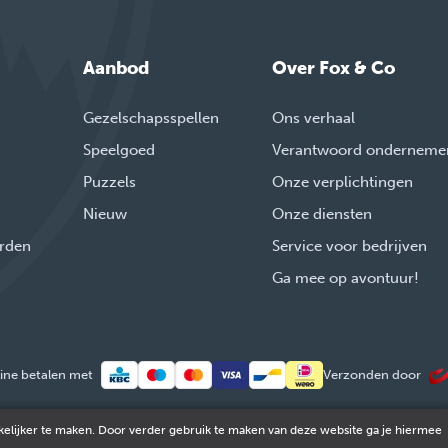
Aanbod
Over Fox & Co
Gezelschapsspellen
Ons verhaal
Speelgoed
Verantwoord onderneme
Puzzels
Onze verplichtingen
Nieuw
Onze diensten
rden
Service voor bedrijven
Ga mee op avontuur!
ine betalen met
Verzonden door
elijker te maken. Door verder gebruik te maken van deze website ga je hiermee
© 2026 FOX & Cie
Ondernemingsnr: 0551.965.335
Powered by
Tilroy
.