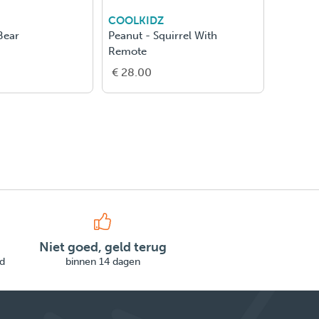
COOLKIDZ
NATHA
Bear
Peanut - Squirrel With
Je Deco
Remote
€ 28.00
€ 31.5
Niet goed, geld terug
d
binnen 14 dagen