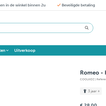
en in de winkel binnen 2u
Beveiligde betaling
ten
Uitverkoop
Romeo - 
COOLKIDZ
| Refere
3 jaar +
€ 28,00