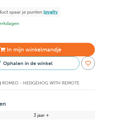
duct spaar je
punten
loyalty
erkdagen
In
mijn
winkelmandje
Ophalen in de winkel
g
ROMEO - HEDGEHOG WITH REMOTE
en
3 jaar +