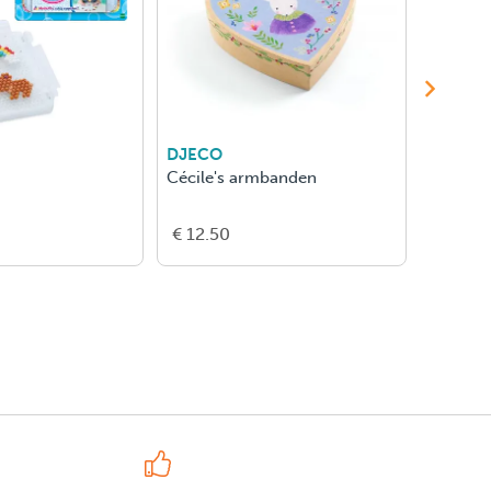
DJECO
DJECO
Cécile's armbanden
Tara's 
€ 12.50
€ 12.5