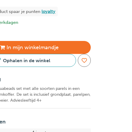
duct spaar je
punten
loyalty
erkdagen
In
mijn
winkelmandje
Ophalen in de winkel
g
uabeads set met alle soorten parels in een
offer. De set is inclusief grondplaat, parelpen,
eier. Adviesleeftijd 4+
en