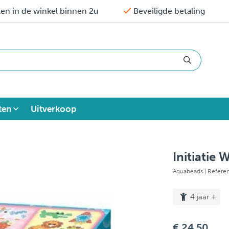
en in de winkel binnen 2u
Beveiligde betaling
ten
Uitverkoop
Initiatie
Aquabeads
| Refere
4 jaar +
€ 24,50