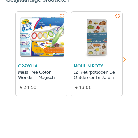
CRAYOLA
MOULIN ROTY
CRE
Mess Free Color
12 Kleurpotloden De
New 
Wonder - Magisch
Ontdekker Le Jardin
Apro
Lichtgevend Pense
Du Moulin
Year
€ 34.50
€ 13.00
€ 1