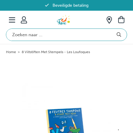
Beveiligde betaling
Gratis verzending vanaf €69 in België
Home
>
8 Viltstiften Met Stempels - Les Loufoques