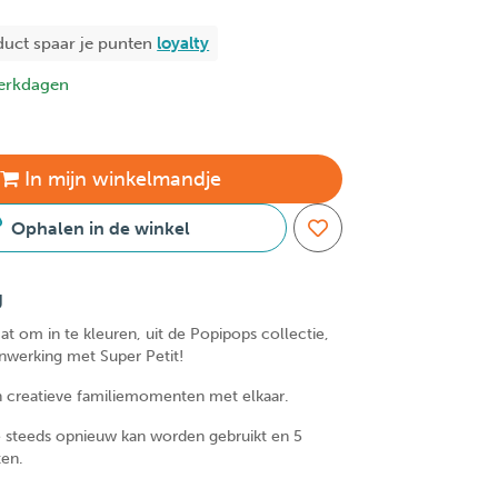
duct spaar je
punten
loyalty
erkdagen
In
mijn
winkelmandje
Ophalen in de winkel
g
t om in te kleuren, uit de Popipops collectie,
nwerking met Super Petit!
n creatieve familiemomenten met elkaar.
die steeds opnieuw kan worden gebruikt en 5
ften.