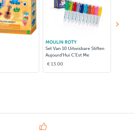
MOULIN ROTY
MY MA
h
Set Van 10 Uitwisbare Stiften
Softy -
Aujourd'Hui C'Est Me
Childre
€ 13.00
€ 8.50