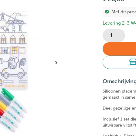
Met dit pro
Levering 2-3 W
Omschrijvin
Siliconen placema
gemaakt in same
Deel gezellige e
Inclusief 1 set 
uitwisbare viltsti