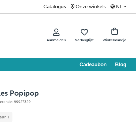
Catalogus
Onze winkels
NL
Aanmelden
Verlanglijst
Winkelmandje
Cadeaubon
Blog
Les Popipop
ferentie: 99927329
jaar +