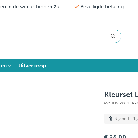
en in de winkel binnen 2u
Beveiligde betaling
ten
Uitverkoop
Kleurset 
MOULIN ROTY
| Re
3 jaar +, 4 
€ 28,00