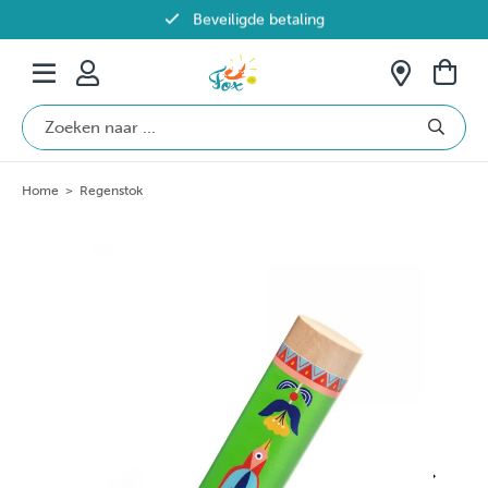
Beveiligde betaling
Gratis verzending vanaf €69 in België
Home
>
Regenstok