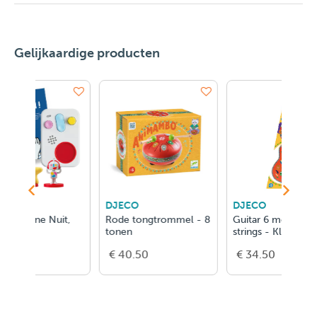
Gelijkaardige producten
DJECO
DJECO
DJ
it,
Rode tongtrommel - 8
Guitar 6 metallic
Gro
tonen
strings - Klein model
11 
€ 40.50
€ 34.50
€ 