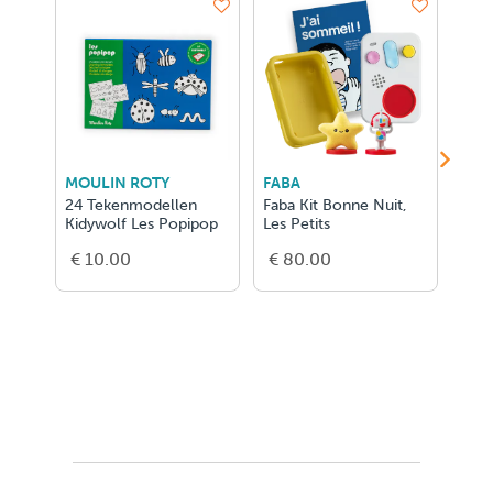
MOULIN ROTY
FABA
DJE
24 Tekenmodellen
Faba Kit Bonne Nuit,
Rod
Kidywolf Les Popipop
Les Petits
ton
€ 10.00
€ 80.00
€ 4