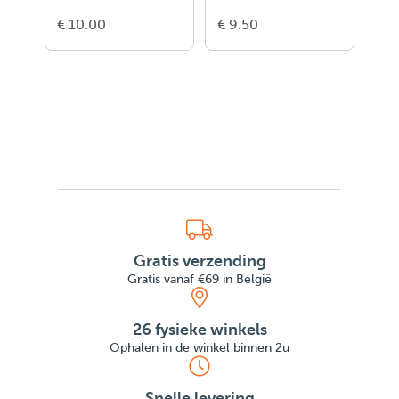
Truck
€ 10.00
€ 9.50
€ 2
Gratis verzending
Gratis vanaf €69 in België
26 fysieke winkels
Ophalen in de winkel binnen 2u
Snelle levering