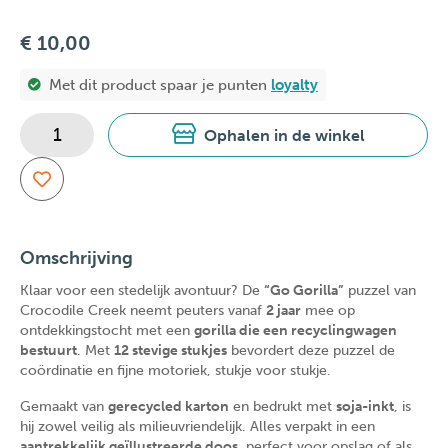
€ 10,00
Met dit product spaar je
punten
loyalty
Ophalen in de winkel
Omschrijving
Klaar voor een stedelijk avontuur? De
“Go Gorilla”
puzzel van
Crocodile Creek neemt peuters vanaf
2 jaar
mee op
ontdekkingstocht met een
gorilla die een recyclingwagen
bestuurt
. Met
12 stevige stukjes
bevordert deze puzzel de
coördinatie en fijne motoriek, stukje voor stukje.
Gemaakt van
gerecycled karton
en bedrukt met
soja-inkt
, is
hij zowel veilig als milieuvriendelijk. Alles verpakt in een
aantrekkelijk geïllustreerde doos
, perfect voor opslag of als