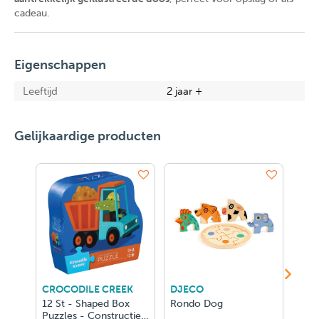
cadeau.
Eigenschappen
Leeftijd
2 jaar +
Gelijkaardige producten
CROCODILE CREEK
DJECO
DJE
12 St - Shaped Box
Rondo Dog
Puz
Puzzles - Constructie