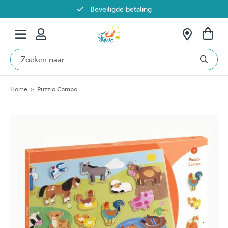
Beveiligde betaling
Gratis verzending vanaf €69 in België
Home
>
Puzzlo Campo