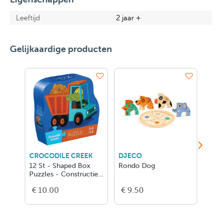
Leeftijd
2 jaar +
Gelijkaardige producten
CROCODILE CREEK
DJECO
DJE
12 St - Shaped Box
Rondo Dog
Puz
Puzzles - Constructie
Truck
€ 10.00
€ 9.50
€ 2