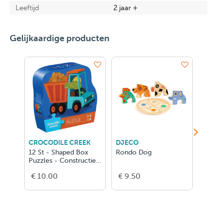
Leeftijd
2 jaar +
Gelijkaardige producten
CROCODILE CREEK
DJECO
DJE
12 St - Shaped Box
Rondo Dog
Puz
Puzzles - Constructie
Truck
€ 10.00
€ 9.50
€ 2