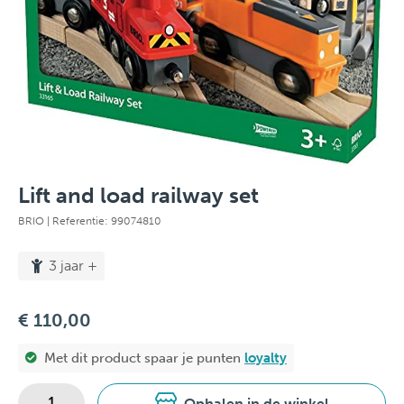
Lift and load railway set
BRIO
| Referentie: 99074810
3 jaar +
€ 110,00
Met dit product spaar je
punten
loyalty
Ophalen in de winkel