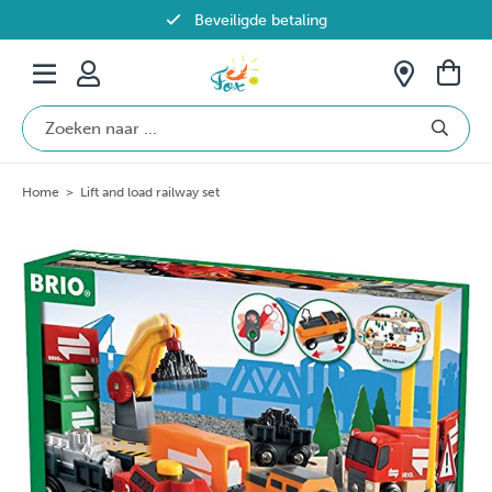
Beveiligde betaling
Gratis verzending vanaf €69 in België
Home
>
Lift and load railway set