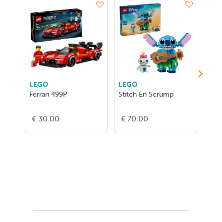
LEGO
LEGO
LEGO
Ferrari 499P
Stitch En Scrump
Ghast
€ 30.00
€ 70.00
€ 10