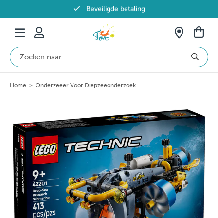
Beveiligde betaling
Gratis verzending vanaf €69 in België
Home
>
Onderzeeër Voor Diepzeeonderzoek