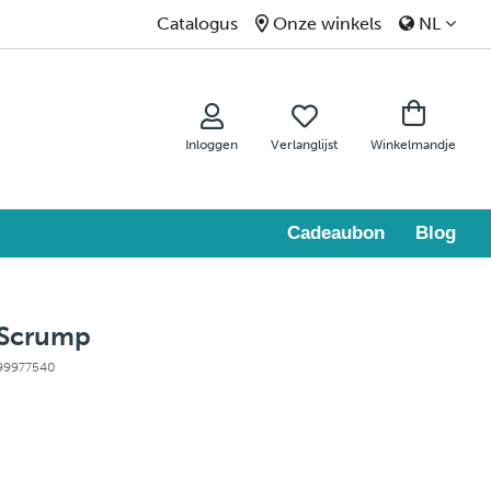
Catalogus
Onze winkels
NL
Inloggen
Verlanglijst
Winkelmandje
Cadeaubon
Blog
 Scrump
 99977540