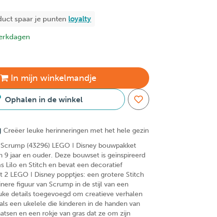
duct spaar je
punten
loyalty
erkdagen
In
mijn
winkelmandje
Ophalen in de winkel
g
Creëer leuke herinneringen met het hele gezin
n Scrump (43296) LEGO ǀ Disney bouwpakket
n 9 jaar en ouder. Deze bouwset is geïnspireerd
s Lilo en Stitch en bevat een decoratief
 2 LEGO ǀ Disney popptjes: een grotere Stitch
inere figuur van Scrump in de stijl van een
leuke details toegevoegd om creatieve verhalen
als een ukelele die kinderen in de handen van
atsen en een rokje van gras dat ze om zijn