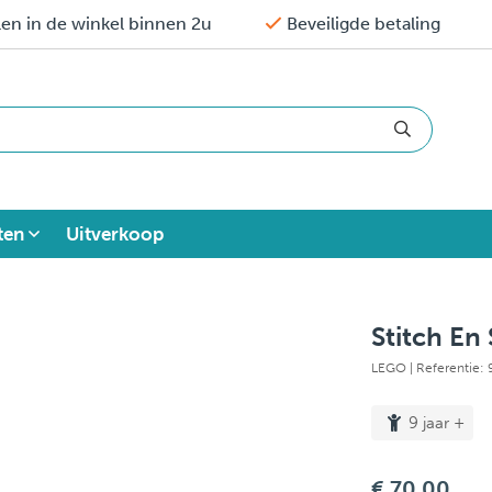
en in de winkel binnen 2u
Beveiligde betaling
ten
Uitverkoop
Stitch En
LEGO
| Referentie:
9 jaar +
€ 70,00