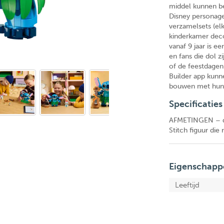
middel kunnen be
Disney personage
verzamelsets (elk 
kinderkamer deco
vanaf 9 jaar is e
en fans die dol z
of de feestdage
Builder app kunn
bouwen met hun 
Specificaties
AFMETINGEN – d
Stitch figuur di
Eigenschapp
Leeftijd