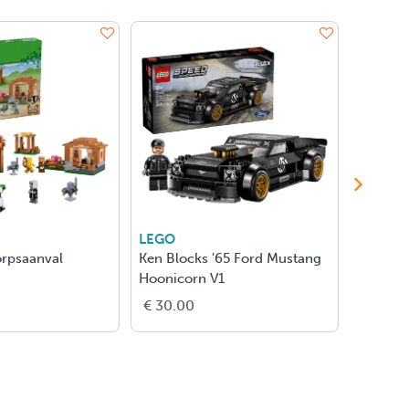
LEGO
LEGO
rpsaanval
Ken Blocks '65 Ford Mustang
Kakamo
Hoonicorn V1
€ 30.00
€ 40.0