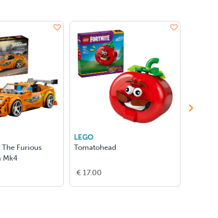
LEGO
LEGO
 The Furious
Tomatohead
Kasteel
a Mk4
Oostvle
€ 17.00
€ 250.