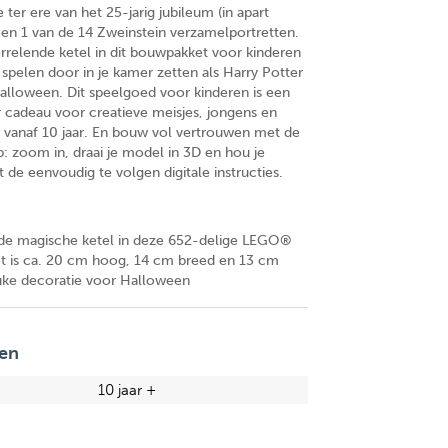
 ter ere van het 25-jarig jubileum (in apart
) en 1 van de 14 Zweinstein verzamelportretten.
relende ketel in dit bouwpakket voor kinderen
 spelen door in je kamer zetten als Harry Potter
alloween. Dit speelgoed voor kinderen is een
r cadeau voor creatieve meisjes, jongens en
s vanaf 10 jaar. En bouw vol vertrouwen met de
: zoom in, draai je model in 3D en hou je
 de eenvoudig te volgen digitale instructies.
 magische ketel in deze 652-delige LEGO®
t is ca. 20 cm hoog, 14 cm breed en 13 cm
euke decoratie voor Halloween
en
10 jaar +