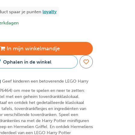
duct spaar je
punten
loyalty
erkdagen
In
mijn
winkelmandje
Ophalen in de winkel
g
Geef kinderen een betoverende LEGO Harry
76464) om mee te spelen en neer te zetten:
el met een geheim toverdrankklaslokaal.
aaf en ontdek het gedetailleerde klaslokaal
tafels, toverdrankflesjes en ingrediënten van
 verschillende toverdranken. Speel een
drankenles na met de Harry Potter minifiguren
eep en Hermelien Griffel. En ontdek Hermeliens
onderdeel van een LEGO Harry Potter