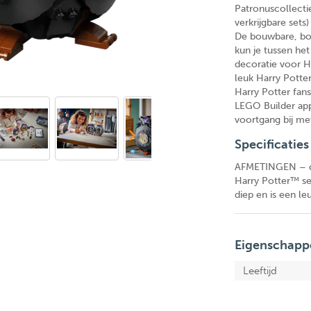
Patronuscollectie
verkrijgbare sets
De bouwbare, bor
kun je tussen het
decoratie voor H
leuk Harry Potte
Harry Potter fan
LEGO Builder app
voortgang bij met
Specificaties
AFMETINGEN – de
Harry Potter™ se
diep en is een l
Eigenschapp
Leeftijd