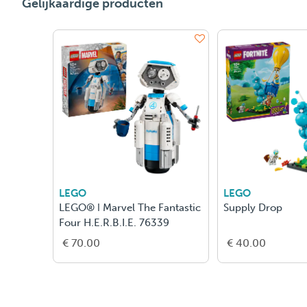
Gelijkaardige producten
LEGO
LEGO
LEGO® ǀ Marvel The Fantastic
Supply Drop
Four H.E.R.B.I.E. 76339
€ 70.00
€ 40.00