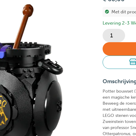
Met dit pro
Levering 2-3 W
Omschrijvin
Potter bouwset (
een magische ket
Beweeg de roerst
met uitneembare 
LEGO stenen voor
Zweinstein tover
van professor Sn
Otterpatronus, 