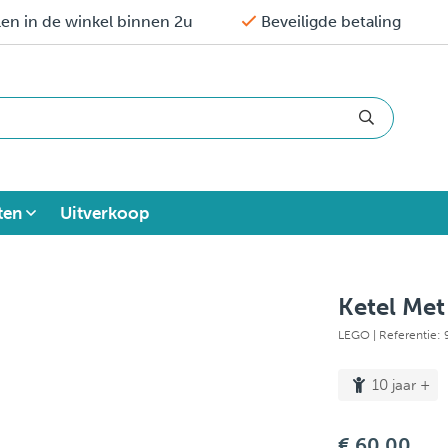
en in de winkel binnen 2u
Beveiligde betaling
ten
Uitverkoop
Ketel Me
LEGO
| Referentie
10 jaar +
€ 60,00