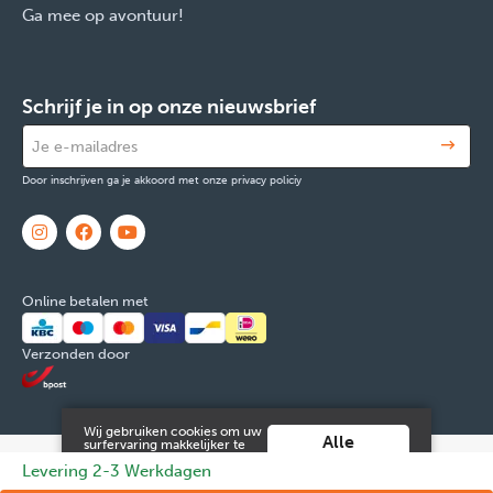
Ga mee op avontuur!
Schrijf je in op onze nieuwsbrief
Door inschrijven ga je akkoord met onze privacy policiy
Online betalen met
Verzonden door
Wij gebruiken cookies om uw
Alle
surfervaring makkelijker te
maken. Door verder gebruik
cookies
© 2026 FOX & Cie
Ondernemingsnr: 0551.965.335
Powered by
Levering 2-3 Werkdagen
te maken van deze website ga
aanvaarden
je hiermee akkoord.
Tilroy
.