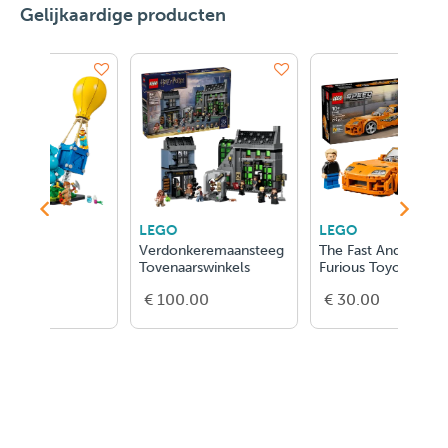
Gelijkaardige producten
LEGO
LEGO
LEG
Verdonkeremaansteeg
The Fast And The
Tom
Tovenaarswinkels
Furious Toyota Supra
Mk4
€ 100.00
€ 30.00
€ 1