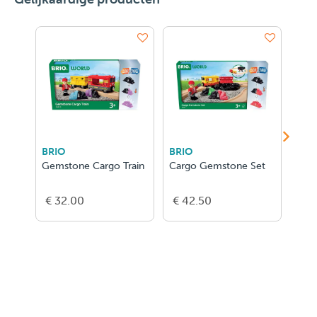
BRIO
BRIO
BRI
Gemstone Cargo Train
Cargo Gemstone Set
Trai
Sant
€ 32.00
€ 42.50
€ 3