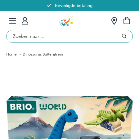
Beveiligde betaling
Gratis verzending vanaf €69 in België
Home
>
Dinosaurus Batterijtrein