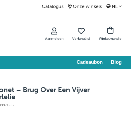
Catalogus
Onze winkels
NL
Aanmelden
Verlanglijst
Winkelmandje
Cadeaubon
Blog
net – Brug Over Een Vijver
lelie
 99971257