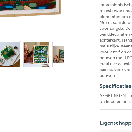
impressionistisch
meesterwerk maa
elementen om de
Monet schilderde 
voor zorgde. De 
wanddecoratie w
achterkant. Hang 
natuurlijke sfeer
voor jezelf en e
bouwen met LEGO
creatieve activit
cadeau voor vrou
bouwen.
Specificaties
AFMETINGEN – de
onderdelen en is
Eigenschapp