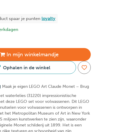
duct spaar je
punten
loyalty
erkdagen
In
mijn
winkelmandje
Ophalen in de winkel
g
Maak je eigen LEGO Art Claude Monet – Brug
et waterlelies (31220) impressionistische
et deze LEGO set voor volwassenen. Dit LEGO
 knutselen voor volwassenen is ontworpen in
t het Metropolitan Museum of Art in New York
5 miljoen kunstwerken te zien zijn, waaronder
inele Monet schilderij uit 1899. Het is een
 rijke texturen en schoonheid van zijn