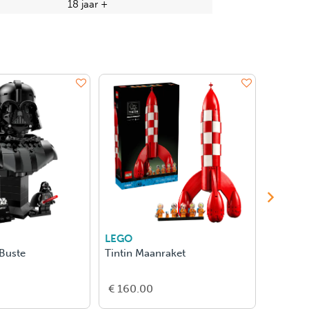
18 jaar +
LEGO
LEGO
 Buste
Tintin Maanraket
Winnie 
€ 160.00
€ 150.