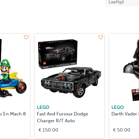
Leeftijd
LEGO
LEGO
gi En Mach 8
Fast And Furious Dodge
Darth Vader
Charger R/T Auto
€ 150.00
€ 50.00