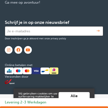
Ga mee op avontuur!
Schrijf je in op onze nieuwsbrief
Door inschrijven ga je akkoord met onze privacy policiy
Online betalen met
Verzonden door
Wij gebruiken cookies om uw
Alle
surfervaring makkelijker te
maken. Door verder gebruik
cookies
© 2026 FOX & Cie
Ondernemingsnr: 0551.965.335
Powered by
Levering 2-3 Werkdagen
te maken van deze website ga
aanvaarden
je hiermee akkoord.
Tilroy
.