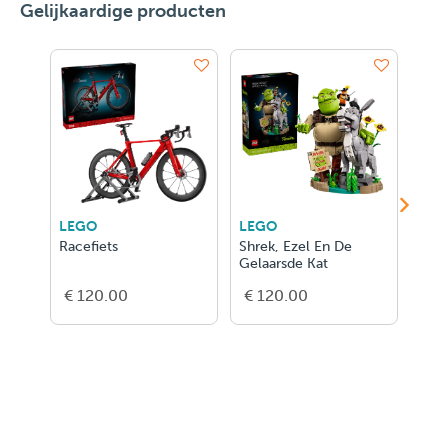
Gelijkaardige producten
LEGO
LEGO
LEGO
Shrek, Ezel En De
Peanuts: Snoopy'S
Bospadd
Gelaarsde Kat
Hondenhok
€ 120.00
€ 80.00
€ 80.0