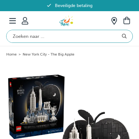
Beveiligde betaling
Gratis verzending vanaf €69 in België
Home
>
New York City - The Big Apple