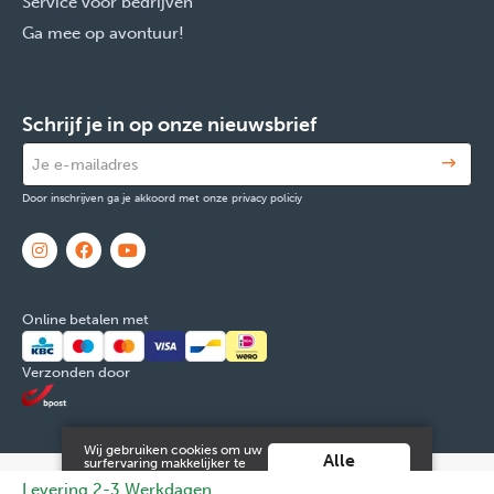
Service voor bedrijven
Ga mee op avontuur!
Schrijf je in op onze nieuwsbrief
Door inschrijven ga je akkoord met onze privacy policiy
Online betalen met
Verzonden door
Wij gebruiken cookies om uw
Alle
surfervaring makkelijker te
maken. Door verder gebruik
cookies
© 2026 FOX & Cie
Ondernemingsnr: 0551.965.335
Powered by
Levering 2-3 Werkdagen
te maken van deze website ga