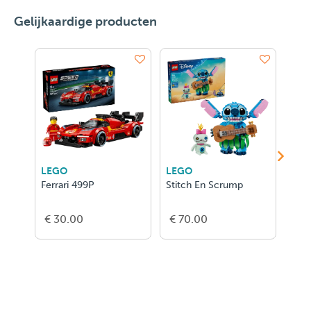
Gelijkaardige producten
LEGO
LEGO
LEG
Ferrari 499P
Stitch En Scrump
Ghas
€ 30.00
€ 70.00
€ 