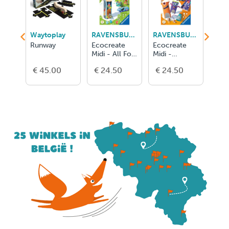
Waytoplay
RAVENSBURGER
RAVENSBURGER
Runway
Ecocreate
Ecocreate
Eco
Midi - All For
Midi -
Mini
Animals /
Monster
Prin
€ 45.00
€ 24.50
€ 24.50
€ 1
Abris Pour
Games / Jeux
Animaux
D'Adresse